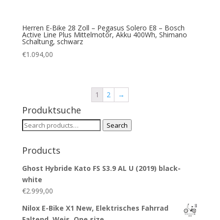
Herren E-Bike 28 Zoll – Pegasus Solero E8 – Bosch
Active Line Plus Mittelmotor, Akku 400Wh, Shimano
Schaltung, schwarz
€
1.094,00
1
2
→
Produktsuche
Search
Search
for:
Products
Ghost Hybride Kato FS S3.9 AL U (2019) black-
white
€
2.999,00
Nilox E-Bike X1 New, Elektrisches Fahrrad
Faltend, Weis, One size