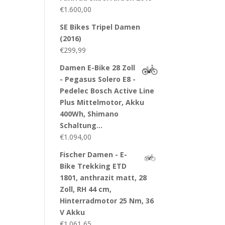
€
1.600,00
SE Bikes Tripel Damen
(2016)
€
299,99
Damen E-Bike 28 Zoll
- Pegasus Solero E8 -
Pedelec Bosch Active Line
Plus Mittelmotor, Akku
400Wh, Shimano
Schaltung…
€
1.094,00
Fischer Damen - E-
Bike Trekking ETD
1801, anthrazit matt, 28
Zoll, RH 44 cm,
Hinterradmotor 25 Nm, 36
V Akku
€
1.061,65