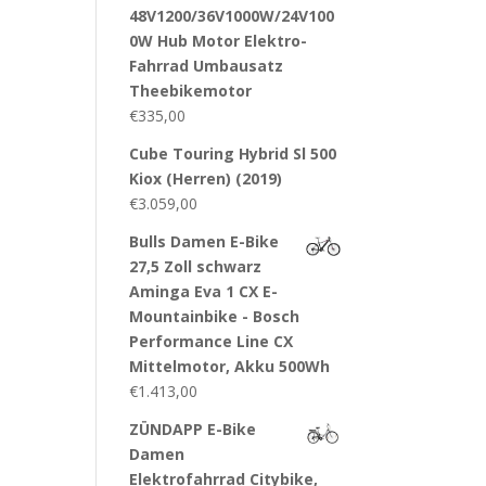
48V1200/36V1000W/24V100
0W Hub Motor Elektro-
Fahrrad Umbausatz
Theebikemotor
€
335,00
Cube Touring Hybrid Sl 500
Kiox (Herren) (2019)
€
3.059,00
Bulls Damen E-Bike
27,5 Zoll schwarz
Aminga Eva 1 CX E-
Mountainbike - Bosch
Performance Line CX
Mittelmotor, Akku 500Wh
€
1.413,00
ZÜNDAPP E-Bike
Damen
Elektrofahrrad Citybike,