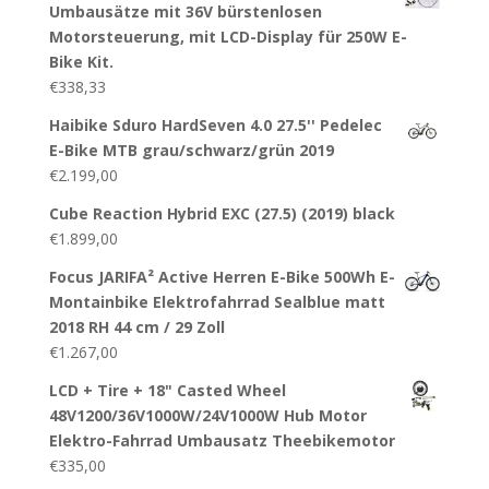
Umbausätze mit 36V bürstenlosen
Motorsteuerung, mit LCD-Display für 250W E-
Bike Kit.
€
338,33
Haibike Sduro HardSeven 4.0 27.5'' Pedelec
E-Bike MTB grau/schwarz/grün 2019
€
2.199,00
Cube Reaction Hybrid EXC (27.5) (2019) black
€
1.899,00
Focus JARIFA² Active Herren E-Bike 500Wh E-
Montainbike Elektrofahrrad Sealblue matt
2018 RH 44 cm / 29 Zoll
€
1.267,00
LCD + Tire + 18" Casted Wheel
48V1200/36V1000W/24V1000W Hub Motor
Elektro-Fahrrad Umbausatz Theebikemotor
€
335,00