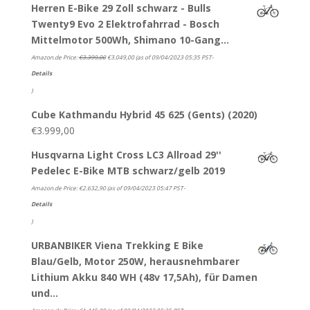
Herren E-Bike 29 Zoll schwarz - Bulls
Twenty9 Evo 2 Elektrofahrrad - Bosch
Mittelmotor 500Wh, Shimano 10-Gang…
Amazon.de Price:
€
3.399,00
€
3.049,00
(as of 09/04/2023 05:35 PST-
Details
)
Cube Kathmandu Hybrid 45 625 (Gents) (2020)
€
3.999,00
Husqvarna Light Cross LC3 Allroad 29''
Pedelec E-Bike MTB schwarz/gelb 2019
Amazon.de Price:
€
2.632,90
(as of 09/04/2023 05:47 PST-
Details
)
URBANBIKER Viena Trekking E Bike
Blau/Gelb, Motor 250W, herausnehmbarer
Lithium Akku 840 WH (48v 17,5Ah), für Damen
und…