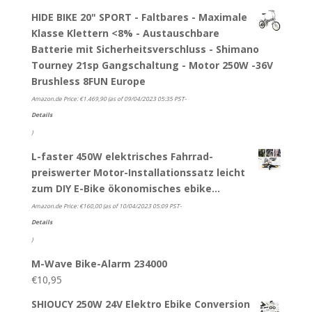
HIDE BIKE 20" SPORT - Faltbares - Maximale
Klasse Klettern <8% - Austauschbare
Batterie mit Sicherheitsverschluss - Shimano
Tourney 21sp Gangschaltung - Motor 250W -36V
Brushless 8FUN Europe
Amazon.de Price:
€
1.469,90
(as of 09/04/2023 05:35 PST-
Details
)
L-faster 450W elektrisches Fahrrad-
preiswerter Motor-Installationssatz leicht
zum DIY E-Bike ökonomisches ebike…
Amazon.de Price:
€
160,00
(as of 10/04/2023 05:09 PST-
Details
)
M-Wave Bike-Alarm 234000
€
10,95
SHIOUCY 250W 24V Elektro Ebike Conversion