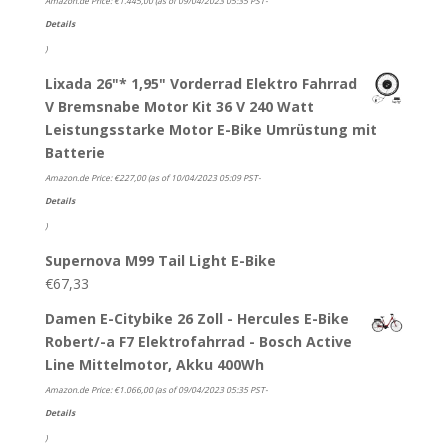
Amazon.de Price:
€
1.445,00
(as of 09/04/2023 05:35 PST-
Details
)
Lixada 26"* 1,95" Vorderrad Elektro Fahrrad
V Bremsnabe Motor Kit 36 V 240 Watt
Leistungsstarke Motor E-Bike Umrüstung mit
Batterie
Amazon.de Price:
€
227,00
(as of 10/04/2023 05:09 PST-
Details
)
Supernova M99 Tail Light E-Bike
€
67,33
Damen E-Citybike 26 Zoll - Hercules E-Bike
Robert/-a F7 Elektrofahrrad - Bosch Active
Line Mittelmotor, Akku 400Wh
Amazon.de Price:
€
1.066,00
(as of 09/04/2023 05:35 PST-
Details
)