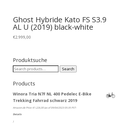
Ghost Hybride Kato FS S3.9
AL U (2019) black-white
€
2.999,00
Produktsuche
Search
Search
for:
Products
Winora Tria N7F NL 400 Pedelec E-Bike
Trekking Fahrrad schwarz 2019
Amazon.de Price:
€
1.226,00
(as of 09/04/2023 05:35 PST-
Details
)