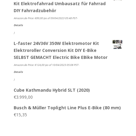
Kit Elektrofahrrad Umbausatz für Fahrrad
DIY Fahrradzubehör
Amazon.de Price:
€
89,00
(as of 09/04/2023 05:48 PST-
Details
)
L-faster 24V36V 350W Elektromotor Kit
Elektroroller Conversion Kit DIY E-Bike
SELBST GEMACHT Electric Bike EBike Motor
Amazon.de Price:
€
124,00
(as of 10/04/2023 05:08 PST-
Details
)
Cube Kathmandu Hybrid SLT (2020)
€
3.999,00
Busch & Müller Toplight Line Plus E-Bike (80 mm)
€
15,35