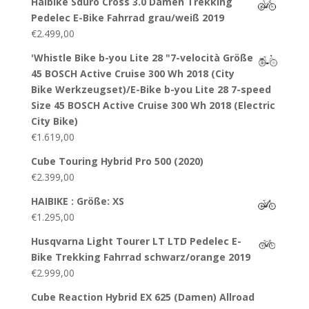
Haibike Sduro Cross 3.0 Damen Trekking
Pedelec E-Bike Fahrrad grau/weiß 2019
€
2.499,00
'Whistle Bike b-you Lite 28 "7-velocità Größe
45 BOSCH Active Cruise 300 Wh 2018 (City
Bike Werkzeugset)/E-Bike b-you Lite 28 7-speed
Size 45 BOSCH Active Cruise 300 Wh 2018 (Electric
City Bike)
€
1.619,00
Cube Touring Hybrid Pro 500 (2020)
€
2.399,00
HAIBIKE : Größe: XS
€
1.295,00
Husqvarna Light Tourer LT LTD Pedelec E-
Bike Trekking Fahrrad schwarz/orange 2019
€
2.999,00
Cube Reaction Hybrid EX 625 (Damen) Allroad