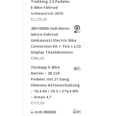
Trekking 2.0 Pedelec
E-Bike Fahrrad
schwarz/rot 2019
€
2.279,00
48V1000W Hub Motor
lektro-Fahrrad
Umbausatz Electric Bike
Conversion Kit + Tire + LCD
Display Theebikemoto
€
380,00
Zündapp E-Bike
Herren – 28 Zoll
Pedelec mit 21 Gang
Shimano Kettenschaltung
– 10,4 Ah / 36 V / 374,4 Wh
– Green 4.7
€
715,00
e-mtb BRINKE