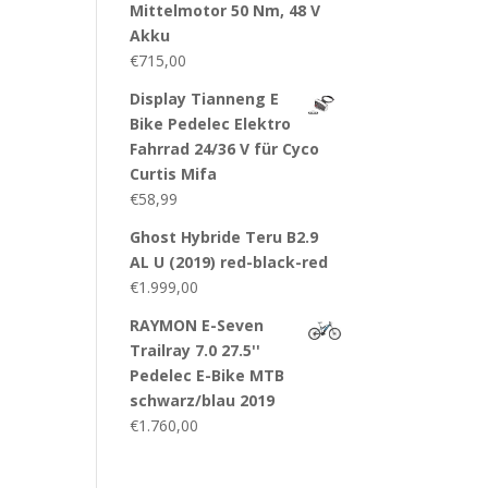
Mittelmotor 50 Nm, 48 V
Akku
€
715,00
Display Tianneng E
Bike Pedelec Elektro
Fahrrad 24/36 V für Cyco
Curtis Mifa
€
58,99
Ghost Hybride Teru B2.9
AL U (2019) red-black-red
€
1.999,00
RAYMON E-Seven
Trailray 7.0 27.5''
Pedelec E-Bike MTB
schwarz/blau 2019
€
1.760,00