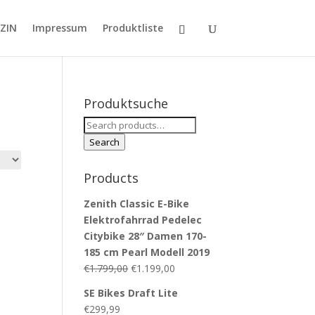
ZIN
Impressum
Produktliste
Produktsuche
Search
for:
Search
Products
Zenith Classic E-Bike
Elektrofahrrad Pedelec
Citybike 28″ Damen 170-
185 cm Pearl Modell 2019
€
1.799,00
€
1.199,00
SE Bikes Draft Lite
€
299,99