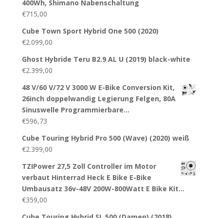
400Wh, Shimano Nabenschaltung
€
715,00
Cube Town Sport Hybrid One 500 (2020)
€
2.099,00
Ghost Hybride Teru B2.9 AL U (2019) black-white
€
2.399,00
48 V/60 V/72 V 3000 W E-Bike Conversion Kit,
26inch doppelwandig Legierung Felgen, 80A
Sinuswelle Programmierbare…
€
596,73
Cube Touring Hybrid Pro 500 (Wave) (2020) weiß
€
2.399,00
TZIPower 27,5 Zoll Controller im Motor
verbaut Hinterrad Heck E Bike E-Bike
Umbausatz 36v-48V 200W-800Watt E Bike Kit…
€
359,00
Cube Touring Hybrid SL 500 (Damen) (2018)