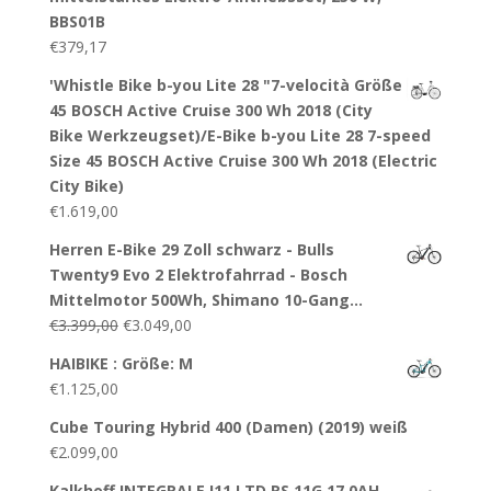
BBS01B
€
379,17
'Whistle Bike b-you Lite 28 "7-velocità Größe
45 BOSCH Active Cruise 300 Wh 2018 (City
Bike Werkzeugset)/E-Bike b-you Lite 28 7-speed
Size 45 BOSCH Active Cruise 300 Wh 2018 (Electric
City Bike)
€
1.619,00
Herren E-Bike 29 Zoll schwarz - Bulls
Twenty9 Evo 2 Elektrofahrrad - Bosch
Mittelmotor 500Wh, Shimano 10-Gang…
€
3.399,00
€
3.049,00
HAIBIKE : Größe: M
€
1.125,00
Cube Touring Hybrid 400 (Damen) (2019) weiß
€
2.099,00
Kalkhoff INTEGRALE I11 LTD RS 11G 17,0AH