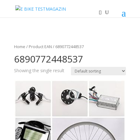
Home
/ Product EAN / 6890772448537
6890772448537
Showing the single result