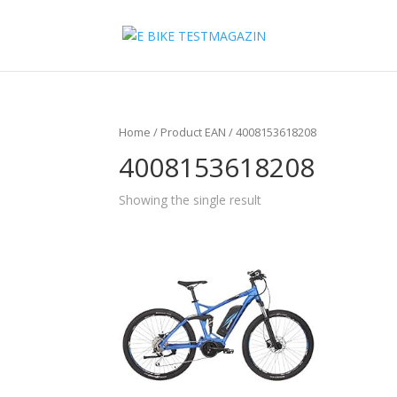
Home
/ Product EAN / 4008153618208
4008153618208
Showing the single result