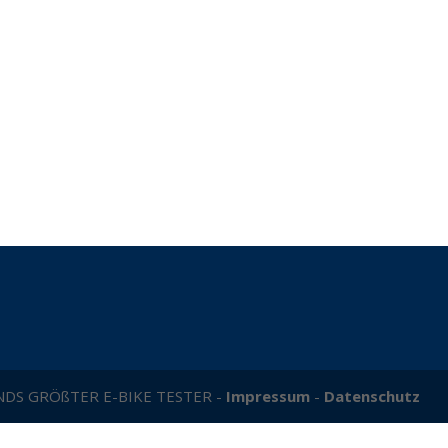
NDS GRÖßTER E-BIKE TESTER -
Impressum
-
Datenschutz