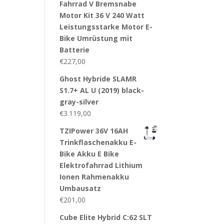
Fahrrad V Bremsnabe
Motor Kit 36 V 240 Watt
Leistungsstarke Motor E-
Bike Umrüstung mit
Batterie
€
227,00
Ghost Hybride SLAMR
S1.7+ AL U (2019) black-
gray-silver
€
3.119,00
TZIPower 36V 16AH
Trinkflaschenakku E-
Bike Akku E Bike
Elektrofahrrad Lithium
Ionen Rahmenakku
Umbausatz
€
201,00
Cube Elite Hybrid C:62 SLT