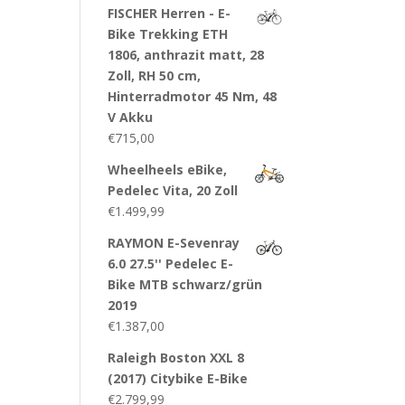
FISCHER Herren - E-
Bike Trekking ETH
1806, anthrazit matt, 28
Zoll, RH 50 cm,
Hinterradmotor 45 Nm, 48
V Akku
€
715,00
Wheelheels eBike,
Pedelec Vita, 20 Zoll
€
1.499,99
RAYMON E-Sevenray
6.0 27.5'' Pedelec E-
Bike MTB schwarz/grün
2019
€
1.387,00
Raleigh Boston XXL 8
(2017) Citybike E-Bike
€
2.799,99