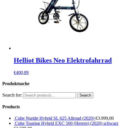
Helliot Bikes Neo Elektrofahrrad
€
400,89
Produktsuche
Search for:
Search
Products
Cube Nuride Hybrid SL 625 Allroad (2020)
€
3.999,00
Cube Touring Hybrid EXC 500 (Herren) (2020) schwarz