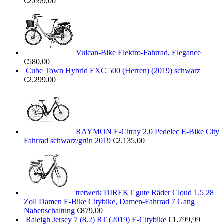
€
2.699,00
Vulcan-Bike Elektro-Fahrrad, Elegance
€
580,00
Cube Town Hybrid EXC 500 (Herren) (2019) schwarz
€
2.299,00
RAYMON E-Citray 2.0 Pedelec E-Bike City
Fahrrad schwarz/grün 2019
€
2.135,00
tretwerk DIREKT gute Räder Cloud 1.5 28
Zoll Damen E-Bike Citybike, Damen-Fahrrad 7 Gang
Nabenschaltung
€
879,00
Raleigh Jersey 7 (8.2) RT (2019) E-Citybike
€
1.799,99