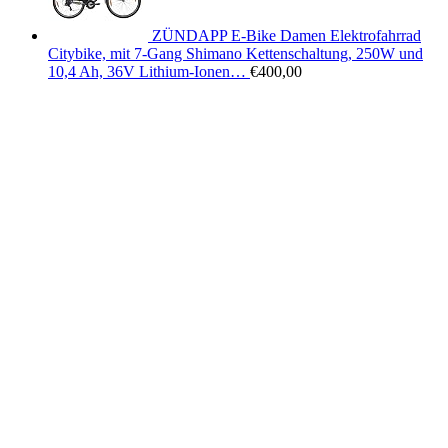
ZÜNDAPP E-Bike Damen Elektrofahrrad
Citybike, mit 7-Gang Shimano Kettenschaltung, 250W und
10,4 Ah, 36V Lithium-Ionen…
€
400,00