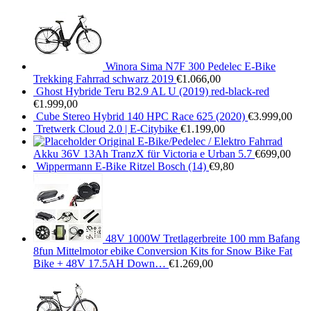
Winora Sima N7F 300 Pedelec E-Bike
Trekking Fahrrad schwarz 2019
€
1.066,00
Ghost Hybride Teru B2.9 AL U (2019) red-black-red
€
1.999,00
Cube Stereo Hybrid 140 HPC Race 625 (2020)
€
3.999,00
Tretwerk Cloud 2.0 | E-Citybike
€
1.199,00
Original E-Bike/Pedelec / Elektro Fahrrad
Akku 36V 13Ah TranzX für Victoria e Urban 5.7
€
699,00
Wippermann E-Bike Ritzel Bosch (14)
€
9,80
48V 1000W Tretlagerbreite 100 mm Bafang
8fun Mittelmotor ebike Conversion Kits for Snow Bike Fat
Bike + 48V 17.5AH Down…
€
1.269,00