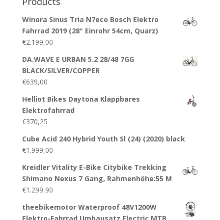
Products
Winora Sinus Tria N7eco Bosch Elektro
Fahrrad 2019 (28" Einrohr 54cm, Quarz)
€
2.199,00
DA.WAVE E URBAN 5.2 28/48 7GG
BLACK/SILVER/COPPER
€
639,00
Helliot Bikes Daytona Klappbares
Elektrofahrrad
€
370,25
Cube Acid 240 Hybrid Youth Sl (24) (2020) black
€
1.999,00
Kreidler Vitality E-Bike Citybike Trekking
Shimano Nexus 7 Gang, Rahmenhöhe:55 M
€
1.299,90
theebikemotor Waterproof 48V1200W
Elektro-Fahrrad Umbausatz Electric MTB