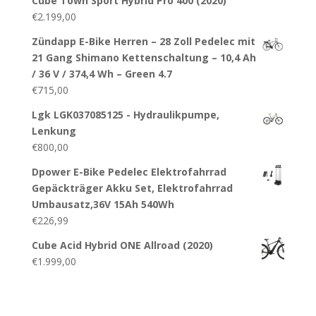
Cube Town Sport Hybrid Pro 400 (2020)
€
2.199,00
Zündapp E-Bike Herren – 28 Zoll Pedelec mit
21 Gang Shimano Kettenschaltung – 10,4 Ah
/ 36 V / 374,4 Wh – Green 4.7
€
715,00
Lgk LGK037085125 - Hydraulikpumpe,
Lenkung
€
800,00
Dpower E-Bike Pedelec Elektrofahrrad
Gepäckträger Akku Set, Elektrofahrrad
Umbausatz,36V 15Ah 540Wh
€
226,99
Cube Acid Hybrid ONE Allroad (2020)
€
1.999,00