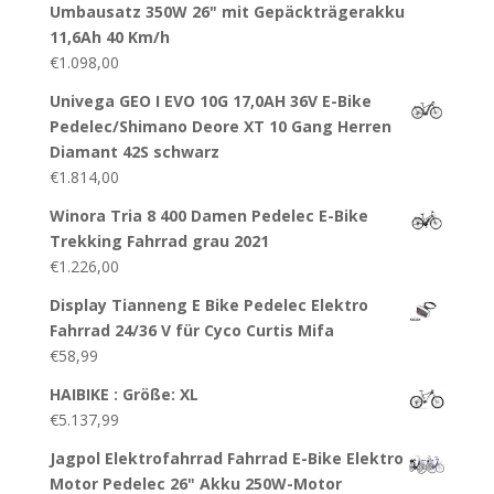
Umbausatz 350W 26" mit Gepäckträgerakku
11,6Ah 40 Km/h
€
1.098,00
Univega GEO I EVO 10G 17,0AH 36V E-Bike
Pedelec/Shimano Deore XT 10 Gang Herren
Diamant 42S schwarz
€
1.814,00
Winora Tria 8 400 Damen Pedelec E-Bike
Trekking Fahrrad grau 2021
€
1.226,00
Display Tianneng E Bike Pedelec Elektro
Fahrrad 24/36 V für Cyco Curtis Mifa
€
58,99
HAIBIKE : Größe: XL
€
5.137,99
Jagpol Elektrofahrrad Fahrrad E-Bike Elektro
Motor Pedelec 26" Akku 250W-Motor