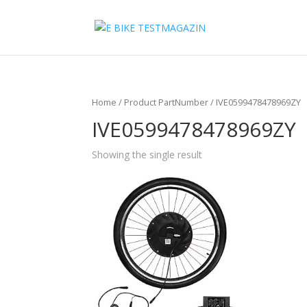
Home
/ Product PartNumber / IVE0599478478969ZY
IVE0599478478969ZY
Showing the single result