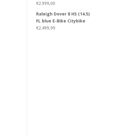
€
2.999,00
Raleigh Dover 8 HS (14.5)
FL blue E-Bike Citybike
€
2.499,99