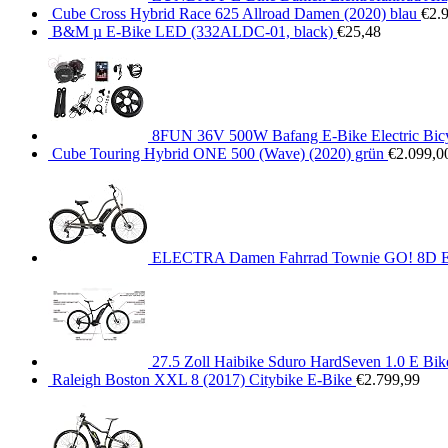
Cube Cross Hybrid Race 625 Allroad Damen (2020) blau
€
2.
B&M µ E-Bike LED (332ALDC-01, black)
€
25,48
8FUN 36V 500W Bafang E-Bike Electric Bic
Cube Touring Hybrid ONE 500 (Wave) (2020) grün
€
2.099,0
ELECTRA Damen Fahrrad Townie GO! 8D E-Bik
27.5 Zoll Haibike Sduro HardSeven 1.0 E Bi
Raleigh Boston XXL 8 (2017) Citybike E-Bike
€
2.799,99