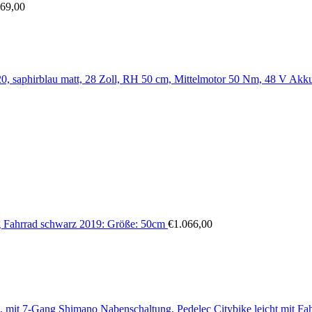
869,00
 saphirblau matt, 28 Zoll, RH 50 cm, Mittelmotor 50 Nm, 48 V Akk
 Fahrrad schwarz 2019: Größe: 50cm
€
1.066,00
it 7-Gang Shimano Nabenschaltung, Pedelec Citybike leicht mit F