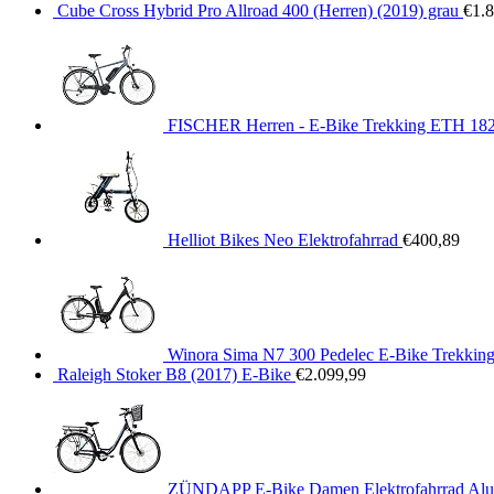
Cube Cross Hybrid Pro Allroad 400 (Herren) (2019) grau
€
1.
FISCHER Herren - E-Bike Trekking ETH 1820,
Helliot Bikes Neo Elektrofahrrad
€
400,89
Winora Sima N7 300 Pedelec E-Bike Trekking
Raleigh Stoker B8 (2017) E-Bike
€
2.099,99
ZÜNDAPP E-Bike Damen Elektrofahrrad Alu, m