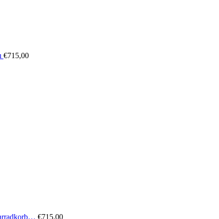
u
€
715,00
ahrradkorb…
€
715,00