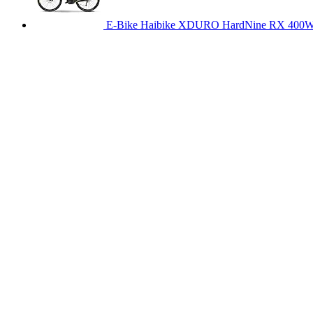
E-Bike Haibike XDURO HardNine RX 400Wh/3