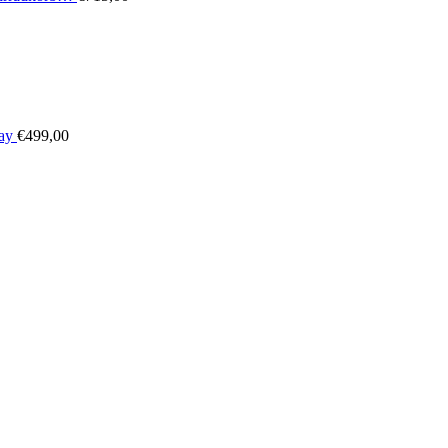
ay
€
499,00