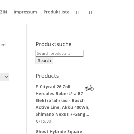
ZIN
Impressum
Produktliste
Produktsuche
hen!
Search
for:
Search
Products
E-Cityrad 26 Zoll -
Hercules Robert/-a R7
Elektrofahrrad - Bosch
Active Line, Akku 400Wh,
Shimano Nexus 7-Gang…
€
715,00
Ghost Hybride Square