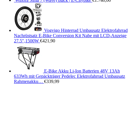
Winora Sima 7 (Wave) black | E-Citybike
€
1.740,00
Vogvigo Hinterrad Umbausatz Elektrofahrrad
Nachrüstsatz E-Bike Conversion Kit Nabe mit LCD-Anzeige
27.5",1500W
€
421,90
E-Bike Akku Li-Ion Batterien 48V 13Ah
633Wh mit Gepäckträger Pedelec Elektrofahrrad Umbausatz
Rahmenakku…
€
339,99