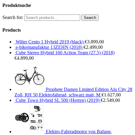
Produktsuche
Search for:
Search
Products
Wilier Cento 1 Hybrid 2019 (black)
€
3.899,00
e-bikemanufaktur 13ZEHN (2018)
€
2.499,00
Cube Stereo Hybrid 160 Action Team (27.5) (2018)
€
4.899,00
Prophete Damen Limited Edition Alu City 28
Zoll, RH 50 Elektrofahrrad, schwarz matt, M
€
1.627,00
Cube Town Hybrid SL 500 (Herren) (2019)
€
2.549,00
Elektro-Fahrradmotor von Bafang,