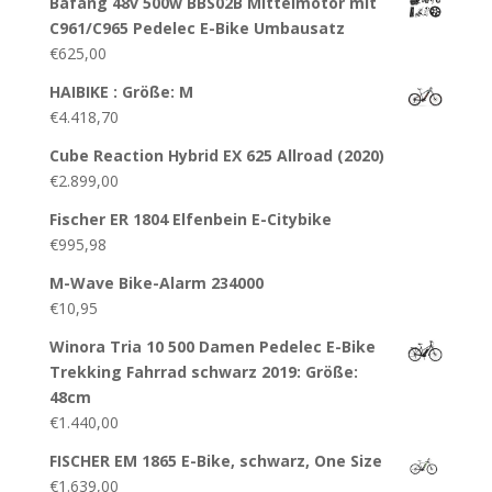
Bafang 48v 500w BBS02B Mittelmotor mit
C961/C965 Pedelec E-Bike Umbausatz
€
625,00
HAIBIKE : Größe: M
€
4.418,70
Cube Reaction Hybrid EX 625 Allroad (2020)
€
2.899,00
Fischer ER 1804 Elfenbein E-Citybike
€
995,98
M-Wave Bike-Alarm 234000
€
10,95
Winora Tria 10 500 Damen Pedelec E-Bike
Trekking Fahrrad schwarz 2019: Größe:
48cm
€
1.440,00
FISCHER EM 1865 E-Bike, schwarz, One Size
€
1.639,00